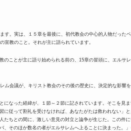
ります。実は、１５章を最後に、初代教会の中心的人物だった
ロの宣教のこと。それが主に語られています。
教のことが主に語り始められる前の、15章の冒頭に、エルサ
サレム会議が、キリスト教会のその後の歴史に、決定的な影響
とになった経緯が、１節～２節に記されています。そこを見ま
習に従って割礼を受けなければ、あなたがたは救われない」と
人たちとの間に、激しい意見の対立と論争が生じた。この件に
バ、そのほか数名の者がエルサレムへ上ることに決まった。」