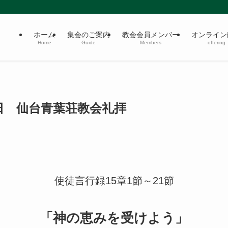
ホーム
集会のご案内
教会会員メンバー
オンライン
Home
Guide
Members
offering
29日 仙台青葉荘教会礼拝
使徒言行録15章1節～21節
「神の恵みを受けよう」